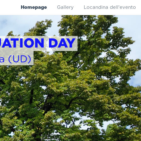
Homepage
Gallery
Locandina dell'evento
UA
TION DAY
ta (UD)